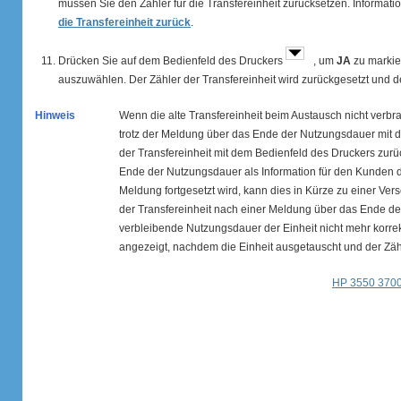
müssen Sie den Zähler für die Transfereinheit zurücksetzen. Informati
die Transfereinheit zurück
.
Drücken Sie auf dem Bedienfeld des Druckers
, um
JA
zu markie
auszuwählen. Der Zähler der Transfereinheit wird zurückgesetzt und der
Hinweis
Wenn die alte Transfereinheit beim Austausch nicht verbr
trotz der Meldung über das Ende der Nutzungsdauer mit 
der Transfereinheit mit dem Bedienfeld des Druckers zurü
Ende der Nutzungsdauer als Information für den Kunden 
Meldung fortgesetzt wird, kann dies in Kürze zu einer Ver
der Transfereinheit nach einer Meldung über das Ende de
verbleibende Nutzungsdauer der Einheit nicht mehr korrek
angezeigt, nachdem die Einheit ausgetauscht und der Zäh
HP 3550 3700 