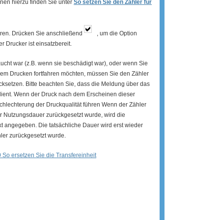
onen hierzu finden Sie unter
So setzen Sie den Zähler für
ren. Drücken Sie anschließend
, um die Option
 Drucker ist einsatzbereit.
aucht war (z.B. wenn sie beschädigt war), oder wenn Sie
dem Drucken fortfahren möchten, müssen Sie den Zähler
cksetzen. Bitte beachten Sie, dass die Meldung über das
dient. Wenn der Druck nach dem Erscheinen dieser
schlechterung der Druckqualität führen Wenn der Zähler
r Nutzungsdauer zurückgesetzt wurde, wird die
t angegeben. Die tatsächliche Dauer wird erst wieder
ler zurückgesetzt wurde.
So ersetzen Sie die Transfereinheit