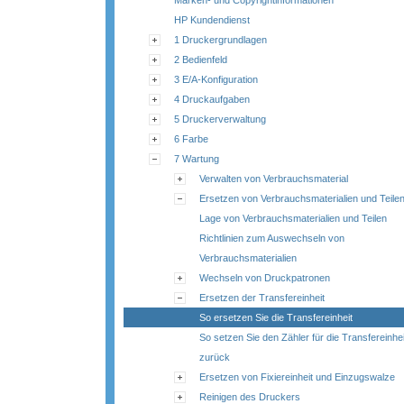
Marken- und Copyrightinformationen
HP Kundendienst
1 Druckergrundlagen
2 Bedienfeld
3 E/A-Konfiguration
4 Druckaufgaben
5 Druckerverwaltung
6 Farbe
7 Wartung
Verwalten von Verbrauchsmaterial
Ersetzen von Verbrauchsmaterialien und Teile
Lage von Verbrauchsmaterialien und Teilen
Richtlinien zum Auswechseln von
Verbrauchsmaterialien
Wechseln von Druckpatronen
Ersetzen der Transfereinheit
So ersetzen Sie die Transfereinheit
So setzen Sie den Zähler für die Transfereinhei
zurück
Ersetzen von Fixiereinheit und Einzugswalze
Reinigen des Druckers