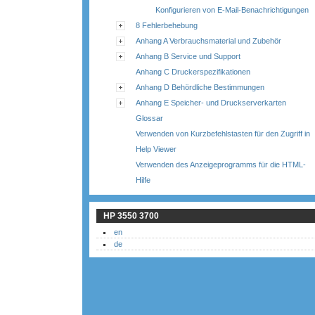
Konfigurieren von E-Mail-Benachrichtigungen
8 Fehlerbehebung
Anhang A Verbrauchsmaterial und Zubehör
Anhang B Service und Support
Anhang C Druckerspezifikationen
Anhang D Behördliche Bestimmungen
Anhang E Speicher- und Druckserverkarten
Glossar
Verwenden von Kurzbefehlstasten für den Zugriff in
Help Viewer
Verwenden des Anzeigeprogramms für die HTML-
Hilfe
HP 3550 3700
en
de