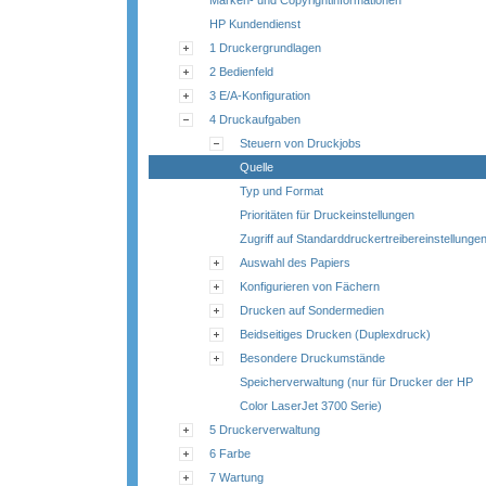
Marken- und Copyrightinformationen
HP Kundendienst
1 Druckergrundlagen
2 Bedienfeld
3 E/A-Konfiguration
4 Druckaufgaben
Steuern von Druckjobs
Quelle
Typ und Format
Prioritäten für Druckeinstellungen
Zugriff auf Standarddruckertreibereinstellunge
Auswahl des Papiers
Konfigurieren von Fächern
Drucken auf Sondermedien
Beidseitiges Drucken (Duplexdruck)
Besondere Druckumstände
Speicherverwaltung (nur für Drucker der HP
Color LaserJet 3700 Serie)
5 Druckerverwaltung
6 Farbe
7 Wartung